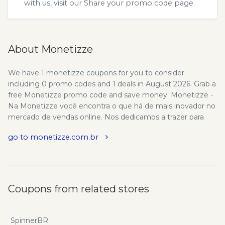
with us, visit our
Share your promo code
page.
About Monetizze
We have 1 monetizze coupons for you to consider
including 0 promo codes and 1 deals in August 2026. Grab a
free Monetizze promo code and save money. Monetizze -
Na Monetizze você encontra o que há de mais inovador no
mercado de vendas online. Nos dedicamos a trazer para
você as melhores ferramentas, para que você possa cada
go to monetizze.com.br
dia vender mais. Confiável, inovadora, segura e
transparente. A Monetizze possui o melhor atendimento
para você AFILIADO e PRODUTOR. Inovando sempre - Na
Monetizze você encontra o que há de mais inovador no
mercado de vendas online. Nos dedicamos a trazer para
Coupons from related stores
você as melhores ferramentas, para que você possa cada
dia vender mais. Checkout focado em conversão -
Checkout feito especialmente para converter. Nele você
SpinnerBR