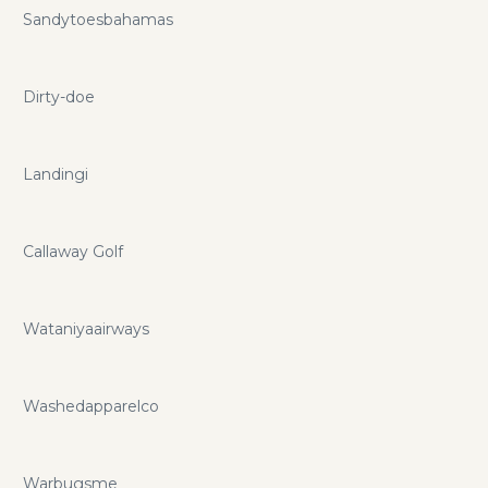
Sandytoesbahamas
Dirty-doe
Landingi
Callaway Golf
Wataniyaairways
Washedapparelco
Warbugsme