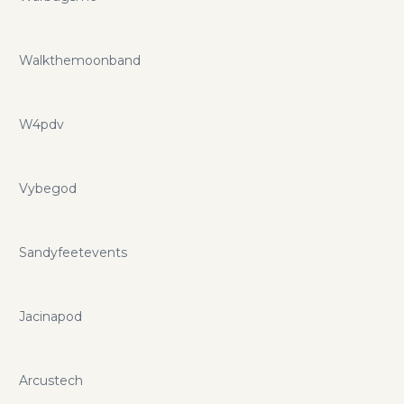
Walkthemoonband
W4pdv
Vybegod
Sandyfeetevents
Jacinapod
Arcustech