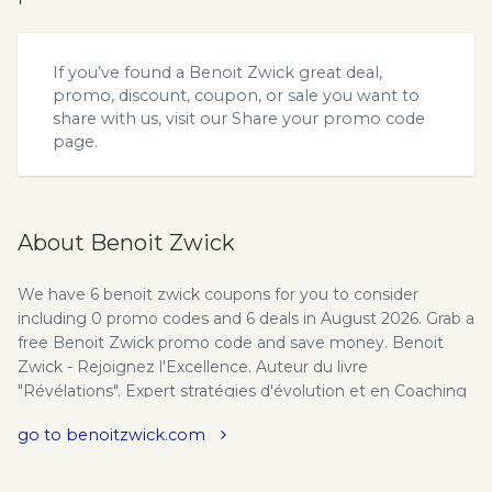
If you’ve found a Benoit Zwick great deal,
promo, discount, coupon, or sale you want to
share with us, visit our
Share your promo code
page.
About Benoit Zwick
We have 6 benoit zwick coupons for you to consider
including 0 promo codes and 6 deals in August 2026. Grab a
free Benoit Zwick promo code and save money. Benoit
Zwick - Rejoignez l'Excellence. Auteur du livre
"Révélations". Expert stratégies d'évolution et en Coaching
d'​Excellence. Programmes en ligne, conférences et
go to benoitzwick.com
formations.