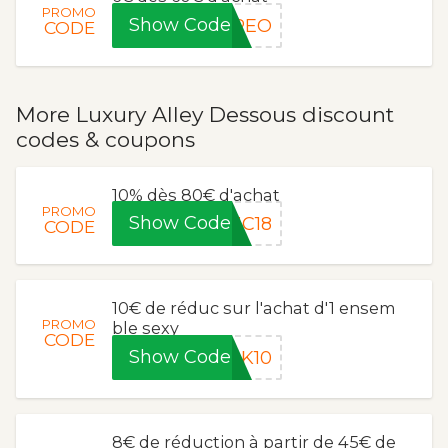
PROMO
Show Code
LPEO
CODE
More Luxury Alley Dessous discount
codes & coupons
10% dès 80€ d'achat
PROMO
Show Code
UC18
CODE
10€ de réduc sur l'achat d'1 ensem
PROMO
ble sexy
CODE
Show Code
RK10
8€ de réduction à partir de 45€ de