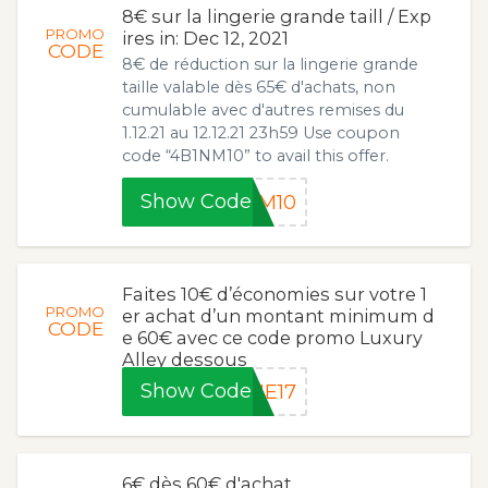
8€ sur la lingerie grande taill / Exp
PROMO
ires in: Dec 12, 2021
CODE
8€ de réduction sur la lingerie grande
taille valable dès 65€ d'achats, non
cumulable avec d'autres remises du
1.12.21 au 12.12.21 23h59 Use coupon
code “4B1NM10” to avail this offer.
Show Code
NM10
Faites 10€ d’économies sur votre 1
PROMO
er achat d’un montant minimum d
CODE
e 60€ avec ce code promo Luxury
Alley dessous
Show Code
ME17
6€ dès 60€ d'achat