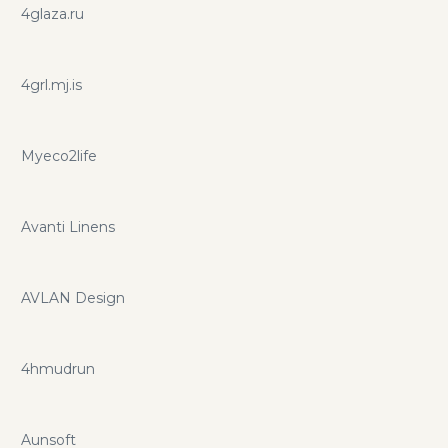
4glaza.ru
4grl.mj.is
Myeco2life
Avanti Linens
AVLAN Design
4hmudrun
Aunsoft