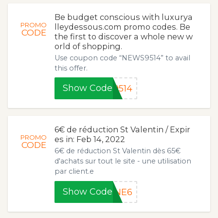
Be budget conscious with luxurya
PROMO
lleydessous.com promo codes. Be
CODE
the first to discover a whole new w
orld of shopping.
Use coupon code “NEWS9514” to avail
this offer.
Show Code
9514
6€ de réduction St Valentin / Expir
PROMO
es in: Feb 14, 2022
CODE
6€ de réduction St Valentin dès 65€
d'achats sur tout le site - une utilisation
par client.e
Show Code
INE6