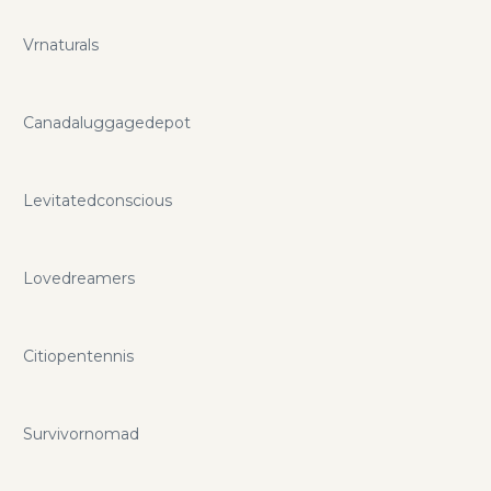
Vrnaturals
Canadaluggagedepot
Levitatedconscious
Lovedreamers
Citiopentennis
Survivornomad