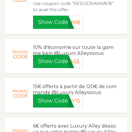
Use coupon code “REDUCMAMAN18”
to avail this offer.
Show Code
AN18
10% d'économie sur toute la gam
PROMO
me bain @Luxury Alleyssous
CODE
Show Code
EASE
15€ offerts à partir de 120€ de com
PROMO
mande @Luxury Alleyssous
CODE
Show Code
UY15
6€ offerts avec Luxury Alley desso
PROMO
us sur votre panier @Luxury Alley