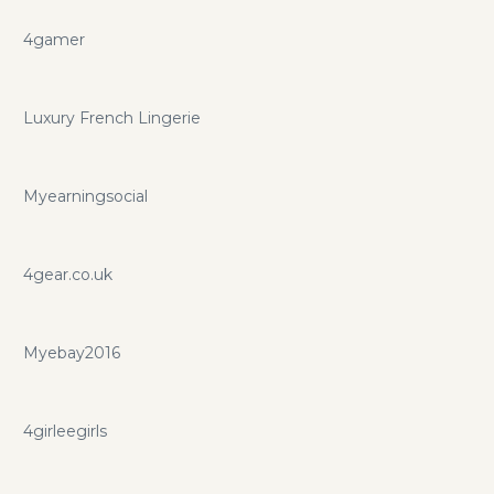
4gamer
Luxury French Lingerie
Myearningsocial
4gear.co.uk
Myebay2016
4girleegirls